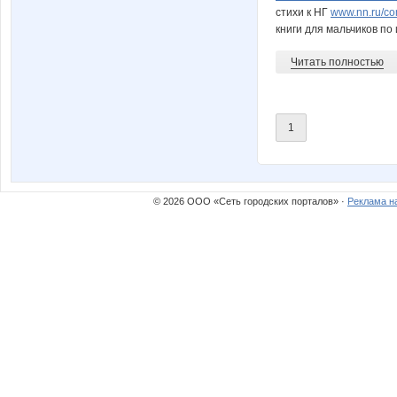
стихи к НГ
www.nn.ru/c
книги для мальчиков п
Юлия-2008
Акк
Читать полностью
Детская одежда!
Детс
1
КсюшаКай
КСЕни
© 2026 ООО «Сеть городских порталов» ·
Реклама н
МИЛК
Окса
Тюня
Тоня 2