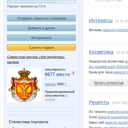
Портрет заполнен на 73 %
Beatrisa
Big
Отправить приватное сообщение
Интересы
22.11.2
Добавить в друзья
Фильмы
www.nn.ru/com
Игнорировать
Irisko
Iskra_V
Сделать подарок
Косметика
22.11.2
Совместная покупка: сбор предоплаты,
Недорогая косметика
w
раздачи
Mamasun
Mara-
do=read&thread=306140
популярность:
Крем для лица
www.nn.
-3
8677 место
↓
Читать полностью
рейтинг
2892
?
Nata.li
Nata30
Привилегированный
пользователь
5
уровня
Рецепты
16.07.201
Из творога
www.nn.ru/c
Sammer
Sc@rle
Хлеб
www.nn.ru/communi
Статистика портрета:
Иван-чай
www.nn.ru/com