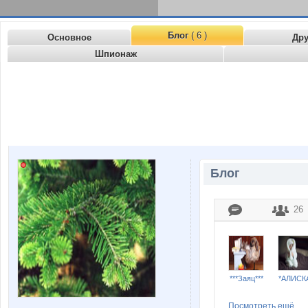
Блог
( 6 )
Основное
Др
Шпионаж
Блог
26
***Заяц***
*АЛИСК
Посмотреть ещё