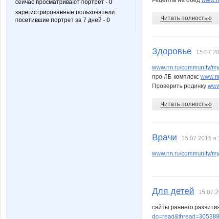
Рецепты на обед
www.n
сейчас просматривают портрет - 0
зарегистрированные пользователи
Читать полностью
посетившие портрет за 7 дней - 0
Taisiya
Tigrush
Здоровье
15.07.20
confessa*
cornflou
www.nn.ru/community/m
про ЛБ-комплекс
www.n
Проверить родинку
www
Читать полностью
kattuxa
komoch
Врачи
15.07.2015 в 
perez-olga
pers
www.nn.ru/community/m
Для детей
15.07.2
крем
ксю77
сайты раннего развити
do=read&thread=305388