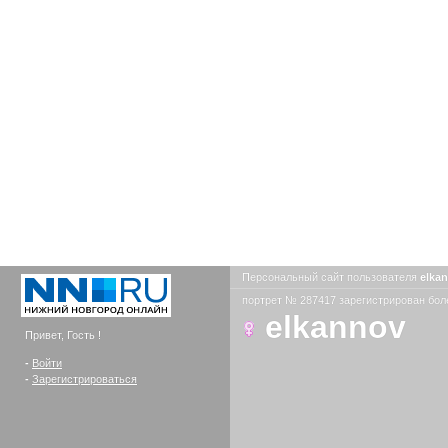
Персональный сайт пользователя
elka
портрет № 287417 зарегистрирован боле
elkannov
Привет, Гость !
-
Войти
-
Зарегистрироваться