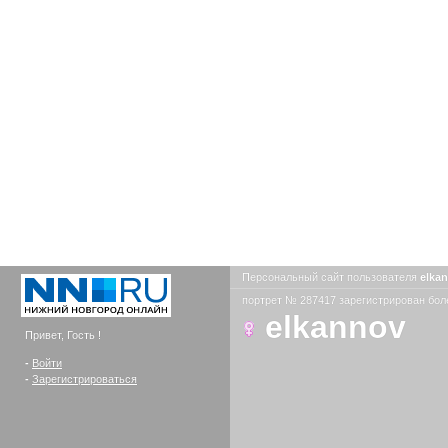
Персональный сайт пользователя
elka
портрет № 287417 зарегистрирован боле
elkannov
Привет, Гость !
-
Войти
-
Зарегистрироваться