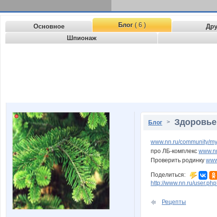
Блог
( 6 )
Основное
Др
Шпионаж
Здоровье
>
Блог
www.nn.ru/community/m
про ЛБ-комплекс
www.n
Проверить родинку
www
Поделиться:
http://www.nn.ru/user.
Рецепты