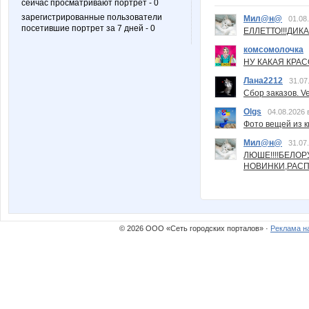
сейчас просматривают портрет - 0
зарегистрированные пользователи
Мил@н@
01.08
посетившие портрет за 7 дней - 0
ЕЛЛЕТТО!!!ДИК
комсомолочка
НУ КАКАЯ КРАСОТ
Лана2212
31.07
Сбор заказов. Ve
Olgs
04.08.2026 
Фото вещей из ки
Мил@н@
31.07
ЛЮШЕ!!!!БЕЛО
НОВИНКИ,РАСП
© 2026 ООО «Сеть городских порталов» ·
Реклама н