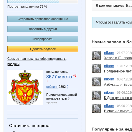
0 комментариев
. Ва
Портрет заполнен на 73 %
Отправить приватное сообщение
Чтобы оставлять ко
Добавить в друзья
Игнорировать
Новые записи в бл
Сделать подарок
nikom
21.07.202
Хотел в IT - поп
Совместная покупка: сбор предоплаты,
раздачи
nikom
18.07.202
Полдневное лет
популярность:
-3
8677 место
nikom
08.07.202
↓
Азбука для Бура
рейтинг
2892
?
nikom
05.06.202
Привилегированный
К Дню русского 
пользователь
5
уровня
nikom
05.06.202
В связи с пмэф-
Статистика портрета:
Популярные за не