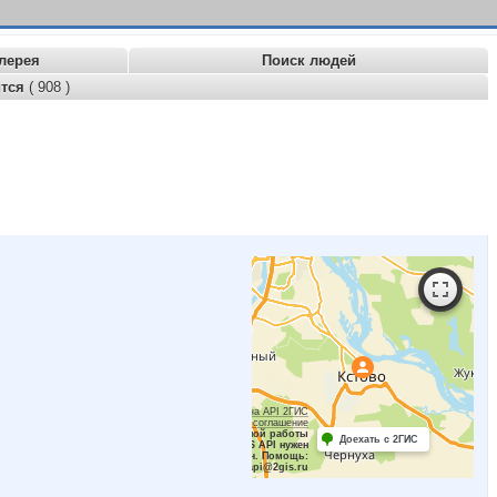
лерея
Поиск людей
ится
( 908 )
Работает на API 2ГИС
Лицензионное соглашение
Для корректной работы
Доехать с 2ГИС
Raster JS API нужен
ключ. Помощь:
api@2gis.ru