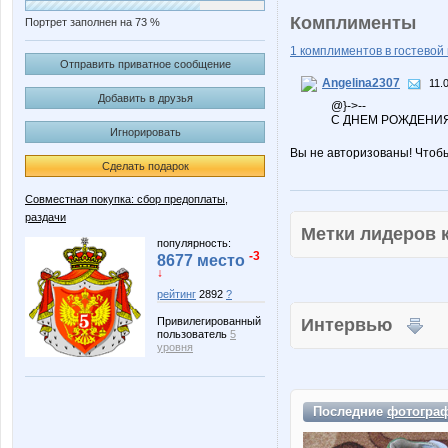
Комплименты
Портрет заполнен на 73 %
1 комплиментов в гостевой 
Отправить приватное сообщение
Angelina2307
11.
Добавить в друзья
@}->--
С ДНЕМ РОЖДЕНИЯ
Игнорировать
Вы не авторизованы! Чтоб
Сделать подарок
Совместная покупка: сбор предоплаты,
раздачи
Метки лидеров
популярность:
-3
8677 место
↓
рейтинг
2892
?
Привилегированный
Интервью
пользователь
5
уровня
Последние
фотогра