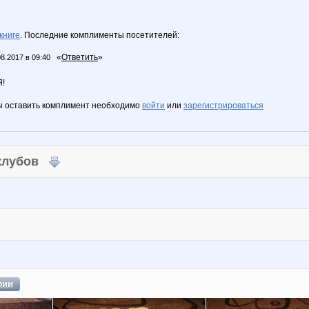
книге
. Последние комплименты посетителей:
«
Ответить
»
08.2017 в 09:40
!
ы оставить комплимент необходимо
войти
или
зарегистрироваться
 клубов
фии