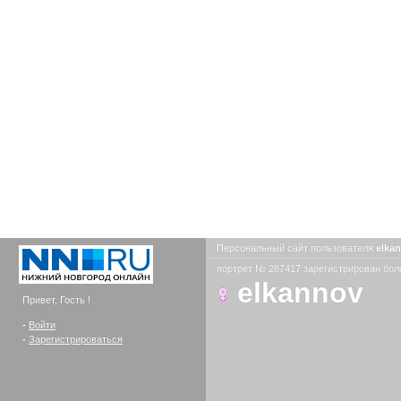
Персональный сайт пользователя
elka
портрет № 287417 зарегистрирован боле
elkannov
Привет, Гость !
-
Войти
-
Зарегистрироваться