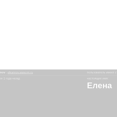
nnov
:
elkannov.www.nn.ru
пользователь имеет с
е 1 года назад
настоящее имя:
Елена