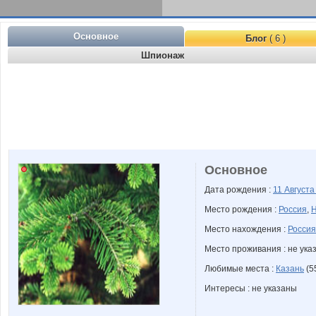
Основное
Блог
( 6 )
Шпионаж
Основное
Дата рождения :
11 Август
Место рождения :
Россия
,
Н
Место нахождения :
Россия
Место проживания : не ука
Любимые места :
Казань
(55
Интересы : не указаны