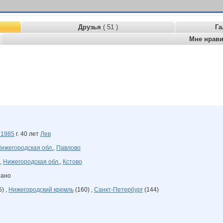
Друзья
( 51 )
Га
Мне нрав
а
1985
г. 40 лет
Лев
ижегородская обл.
,
Павлово
,
Нижегородская обл.
,
Кстово
зано
) ,
Нижегородский кремль
(160) ,
Санкт-Петербург
(144)